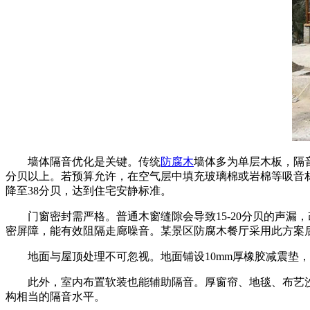
墙体隔音优化是关键。传统
防腐木
墙体多为单层木板，隔音
分贝以上。若预算允许，在空气层中填充玻璃棉或岩棉等吸音材料
降至38分贝，达到住宅安静标准。
门窗密封需严格。普通木窗缝隙会导致15-20分贝的声漏
密屏障，能有效阻隔走廊噪音。某景区防腐木餐厅采用此方案后
地面与屋顶处理不可忽视。地面铺设10mm厚橡胶减震垫，再
此外，室内布置软装也能辅助隔音。厚窗帘、地毯、布艺沙发
构相当的隔音水平。