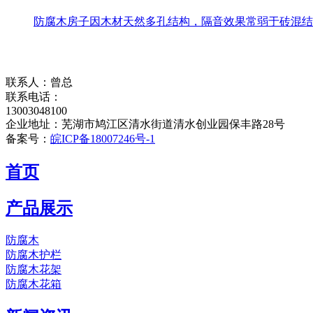
防腐木房子因木材天然多孔结构，隔音效果常弱于砖混结
联系人：曾总
联系电话：
13003048100
企业地址：芜湖市鸠江区清水街道清水创业园保丰路28号
备案号：
皖ICP备18007246号-1
首页
产品展示
防腐木
防腐木护栏
防腐木花架
防腐木花箱