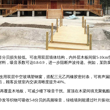
分贝损失较低。可改用双层墙体结构，内外层木板间留5-10cm空
，吸音系数可达0.8-0.9，进一步阻断声波传递。例如，某
，改用双层中空玻璃塑钢窗，搭配三元乙丙橡胶密封条，可将声漏
，顾客反馈室内交谈清晰度提升40%。
覆盖木地板，可减少楼下噪音干扰。屋顶在木梁间填充聚氨酯泡沫
等织物可吸收5-8分贝的高频噪音，绿植墙则能通过叶片振动